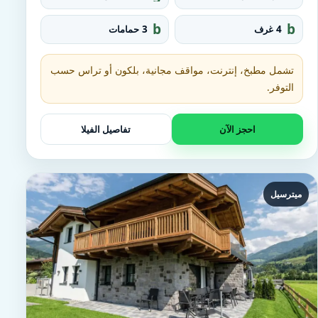
r
q
o
u
b
b
4 غرف
3 حمامات
u
a
at
e
p
r
h
d
e_
t
تشمل مطبخ، إنترنت، مواقف مجانية، بلكون أو تراس حسب
fo
u
o
التوفر.
b
t
احجز الآن
تفاصيل الفيلا
ميترسيل