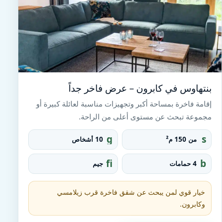
بنتهاوس في كابرون – عرض فاخر جداً
إقامة فاخرة بمساحة أكبر وتجهيزات مناسبة لعائلة كبيرة أو
مجموعة تبحث عن مستوى أعلى من الراحة.
g
s
من 150 م²
10 أشخاص
r
q
o
u
fi
b
4 حمامات
جيم
u
a
t
at
p
r
n
h
e_
e
t
خيار قوي لمن يبحث عن شقق فاخرة قرب زيلامسي
fo
ss
u
o
وكابرون.
_c
b
t
e