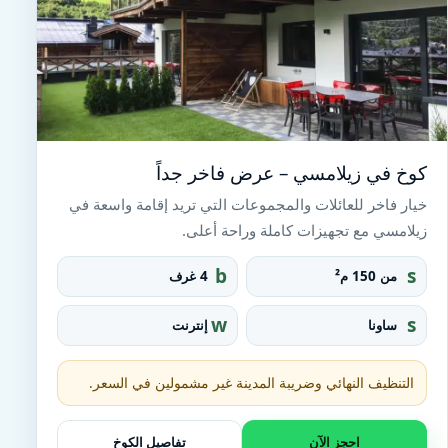
كوخ في زيلامسي – عرض فاخر جداً
خيار فاخر للعائلات والمجموعات التي تريد إقامة واسعة في
زيلامسي مع تجهيزات كاملة وراحة أعلى.
b
s
من 150 م²
4 غرف
e
q
d
u
w
s
ساونا
إنترنت
a
ifi
a
r
u
e_
n
التنظيف النهائي وضريبة المدينة غير مشمولين في السعر.
fo
a
o
t
احجز الآن
تفاصيل الكوخ