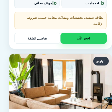
d
o
lo
b
4 حمامات
موقف مجاني
u
c
at
p
al
h
_
t
بطاقة صيفية، تخفيضات وتنقلات مجانية حسب شروط
p
u
الإقامة.
a
b
r
ki
احجز الآن
تفاصيل الشقة
n
g
بنتهاوس