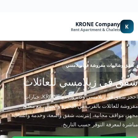
لتجاوز
لى
لمحتوى
KRONE Company
K
Rent Apartment & Chalets
شقق وشاليهات مفروشة في زيلامسي
شقق في زيلامسي للعائلات
احجز شقق في زيلامسي وكابرون مع KRONE، خيارات
مفروشة للعائلات بالقرب من البحيرة والجبال، مع مطبخ
مجهز، مواقف مجانية، إنترنت، شقق واسعة، وخدمة واتساب
مباشرة لمعرفة التوفر حسب التاريخ.