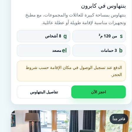
بنتهاوس في كابرون
بنتهاوس بمساحة كبيرة للعائلات والمجموعات، مع مطبخ
وتجهيزات مناسبة لإقامة طويلة أو عطلة عائلية.
g
s
من 120 م²
8 أشخاص
r
q
o
u
el
b
3 حمامات
مصعد
u
a
e
at
p
r
v
h
e_
at
t
الدفع عند تسجيل الوصول في مكان الإقامة حسب شروط
fo
o
u
o
الحجز.
r
b
t
احجز الآن
تفاصيل البنتهاوس
فاخر جداً