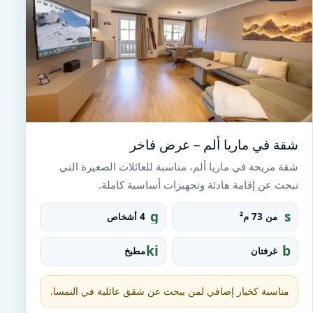
شقة في ماريا ألم – عرض فاخر
شقة مريحة في ماريا ألم، مناسبة للعائلات الصغيرة التي
تبحث عن إقامة هادئة وتجهيزات أساسية كاملة.
g
s
من 73 م²
4 أشخاص
r
q
o
u
ki
b
غرفتان
مطبخ
u
a
tc
e
p
r
h
d
e_
e
مناسبة كخيار إضافي لمن يبحث عن شقق عائلية في النمسا.
fo
n
o