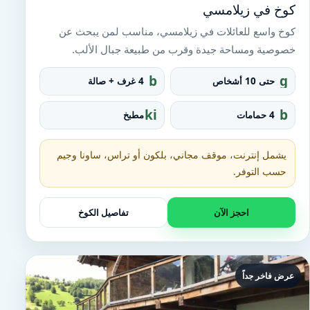
كوخ في زيلامسي
كوخ واسع للعائلات في زيلامسي، مناسب لمن يبحث عن
خصوصية ومساحة جيدة وقرب من طبيعة جبال الألب.
b
g
حتى 10 أشخاص
4 غرف + صالة
e
r
d
o
ki
b
4 حمامات
مطبخ
u
tc
at
p
h
h
e
t
يشمل إنترنت، موقف مجاني، بلكون أو تراس، ساونا وجيم
n
u
حسب التوفر.
b
احجز الآن
تفاصيل الكوخ
عرض فاخر جداً