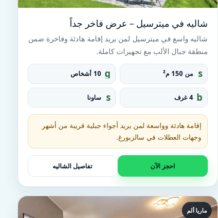
شاليه في ميترسيل – عرض فاخر جداً
شاليه واسع في ميترسيل لمن يريد إقامة هادئة وفاخرة ضمن
منطقة جبال الألب مع تجهيزات كاملة.
g
s
من 150 م²
10 أشخاص
r
q
o
u
s
b
4 غرف
ساونا
u
a
a
e
p
r
u
d
e_
n
إقامة هادئة وواسعة لمن يريد أجواء جبلية قريبة من أشهر
fo
a
o
وجهات العطلات في سالزبورغ.
t
احجز الآن
تفاصيل الشاليه
ماريا ألم