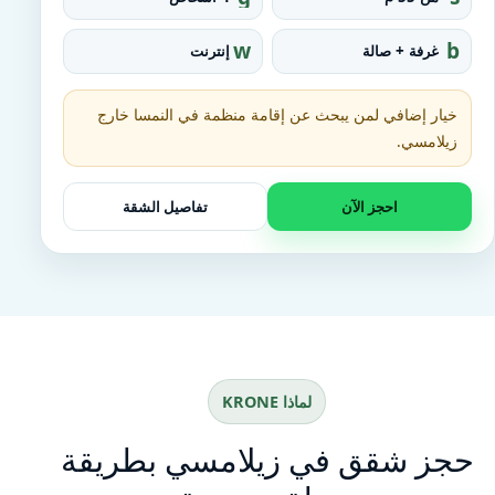
r
q
o
u
w
b
غرفة + صالة
إنترنت
u
a
ifi
e
p
r
d
e_
خيار إضافي لمن يبحث عن إقامة منظمة في النمسا خارج
fo
o
زيلامسي.
t
احجز الآن
تفاصيل الشقة
لماذا KRONE
حجز شقق في زيلامسي بطريقة