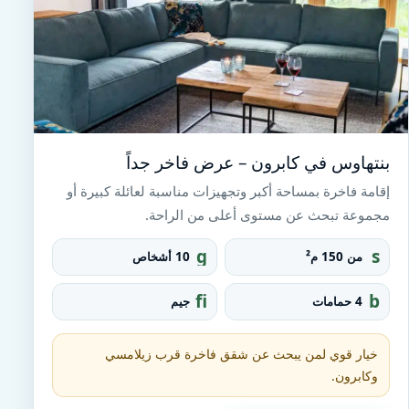
بنتهاوس في كابرون – عرض فاخر جداً
إقامة فاخرة بمساحة أكبر وتجهيزات مناسبة لعائلة كبيرة أو
مجموعة تبحث عن مستوى أعلى من الراحة.
g
s
من 150 م²
10 أشخاص
r
q
o
u
fi
b
4 حمامات
جيم
u
a
t
at
p
r
n
h
e_
e
t
خيار قوي لمن يبحث عن شقق فاخرة قرب زيلامسي
fo
ss
u
o
وكابرون.
_c
b
t
e