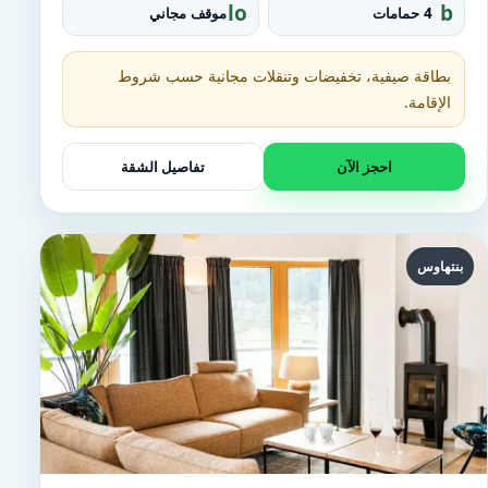
d
o
lo
b
4 حمامات
موقف مجاني
u
c
at
p
al
h
_
t
بطاقة صيفية، تخفيضات وتنقلات مجانية حسب شروط
p
u
الإقامة.
a
b
r
ki
احجز الآن
تفاصيل الشقة
n
g
بنتهاوس