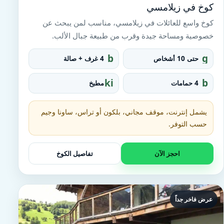
كوخ في زيلامسي
كوخ واسع للعائلات في زيلامسي، مناسب لمن يبحث عن
خصوصية ومساحة جيدة وقرب من طبيعة جبال الألب.
b
g
حتى 10 أشخاص
4 غرف + صالة
e
r
d
o
ki
b
4 حمامات
مطبخ
u
tc
at
p
h
h
e
t
يشمل إنترنت، موقف مجاني، بلكون أو تراس، ساونا وجيم
n
u
حسب التوفر.
b
احجز الآن
تفاصيل الكوخ
عرض فاخر جداً