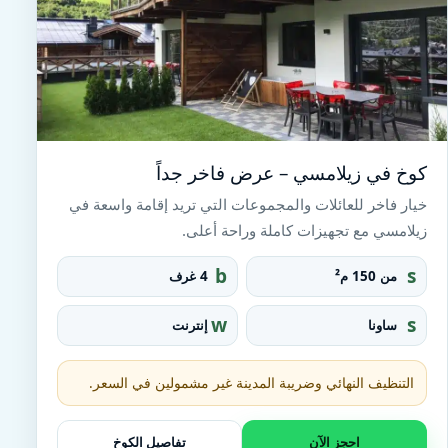
كوخ في زيلامسي – عرض فاخر جداً
خيار فاخر للعائلات والمجموعات التي تريد إقامة واسعة في
زيلامسي مع تجهيزات كاملة وراحة أعلى.
b
s
من 150 م²
4 غرف
e
q
d
u
w
s
ساونا
إنترنت
a
ifi
a
r
u
e_
n
التنظيف النهائي وضريبة المدينة غير مشمولين في السعر.
fo
a
o
t
احجز الآن
تفاصيل الكوخ