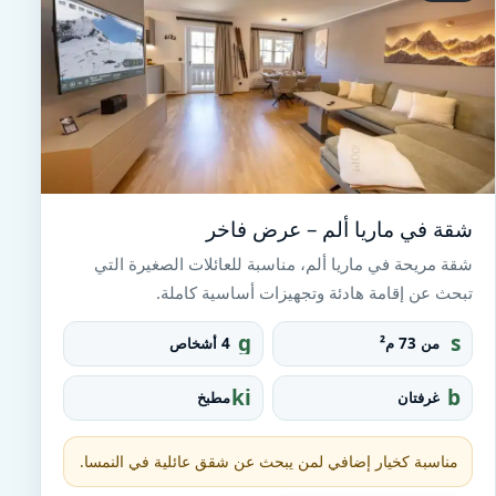
شقة في ماريا ألم – عرض فاخر
شقة مريحة في ماريا ألم، مناسبة للعائلات الصغيرة التي
تبحث عن إقامة هادئة وتجهيزات أساسية كاملة.
g
s
من 73 م²
4 أشخاص
r
q
o
u
ki
b
غرفتان
مطبخ
u
a
tc
e
p
r
h
d
e_
e
مناسبة كخيار إضافي لمن يبحث عن شقق عائلية في النمسا.
fo
n
o