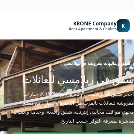
لتجاوز
لى
لمحتوى
KRONE Company
K
Rent Apartment & Chalets
شقق وشاليهات مفروشة في زيلامسي
شقق في زيلامسي للعائلات
احجز شقق في زيلامسي وكابرون مع KRONE، خيارات
مفروشة للعائلات بالقرب من البحيرة والجبال، مع مطبخ
مجهز، مواقف مجانية، إنترنت، شقق واسعة، وخدمة واتساب
مباشرة لمعرفة التوفر حسب التاريخ.