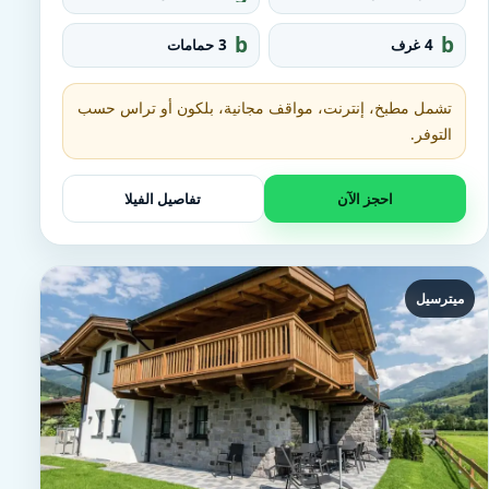
r
q
o
u
b
b
4 غرف
3 حمامات
u
a
at
e
p
r
h
d
e_
t
تشمل مطبخ، إنترنت، مواقف مجانية، بلكون أو تراس حسب
fo
u
o
التوفر.
b
t
احجز الآن
تفاصيل الفيلا
ميترسيل