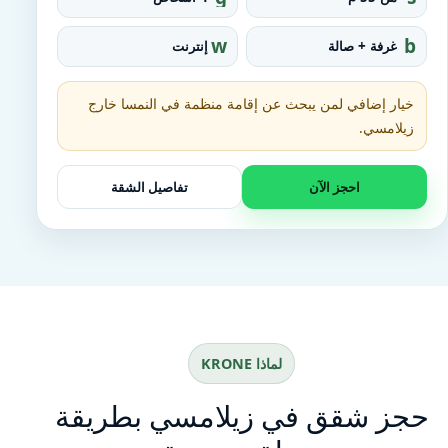
r
q
o
u
w
b
غرفة + صالة
إنترنت
u
a
ifi
e
p
r
d
e_
خيار إضافي لمن يبحث عن إقامة منظمة في النمسا خارج
fo
o
زيلامسي.
t
احجز الآن
تفاصيل الشقة
لماذا KRONE
حجز شقق في زيلامسي بطريقة