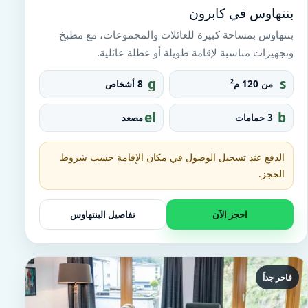
بنتهاوس في كابرون
بنتهاوس بمساحة كبيرة للعائلات والمجموعات، مع مطبخ
وتجهيزات مناسبة لإقامة طويلة أو عطلة عائلية.
g
s
من 120 م²
8 أشخاص
r
q
o
u
el
b
3 حمامات
مصعد
u
a
e
at
p
r
v
h
e_
at
t
الدفع عند تسجيل الوصول في مكان الإقامة حسب شروط
fo
o
u
o
الحجز.
r
b
t
احجز الآن
تفاصيل البنتهاوس
فاخر جداً