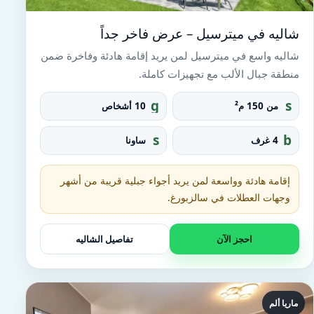
شاليه في ميترسيل – عرض فاخر جداً
شاليه واسع في ميترسيل لمن يريد إقامة هادئة وفاخرة ضمن
منطقة جبال الألب مع تجهيزات كاملة.
g
s
من 150 م²
10 أشخاص
r
q
o
u
s
b
4 غرف
ساونا
u
a
a
e
p
r
u
d
e_
n
إقامة هادئة وواسعة لمن يريد أجواء جبلية قريبة من أشهر
fo
a
o
وجهات العطلات في سالزبورغ.
t
احجز الآن
تفاصيل الشاليه
ماريا ألم