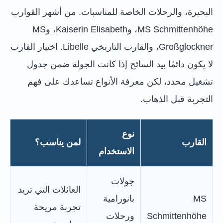
البحيرة، والرحلات الخاصة للمناسبات. من أشهر القوارب
MS Schmittenhöhe، وKaiserin Elisabeth، وMS
Großglockner، والقارب التاريخي Libelle. اختيار القارب
لا يكون دائمًا بيد السائح إذا كانت الجولة ضمن جدول
تشغيل محدد، لكن معرفة الأنواع تساعدك على فهم
التجربة قبل الذهاب.
نوع
القارب
لمن يناسب؟
الاستخدام
جولات
العائلات التي تريد
MS
بانورامية
تجربة مريحة
Schmittenhöhe
ورحلات