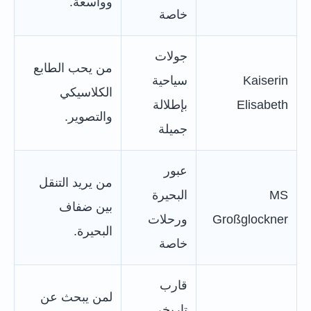
وواسعة.
خاصة
جولات
من يحب الطابع
Kaiserin
سياحية
الكلاسيكي
Elisabeth
بإطلالة
والتصوير.
جميلة
عبور
من يريد التنقل
MS
البحيرة
بين ضفاف
Großglockner
ورحلات
البحيرة.
خاصة
قارب
لمن يبحث عن
تاريخي