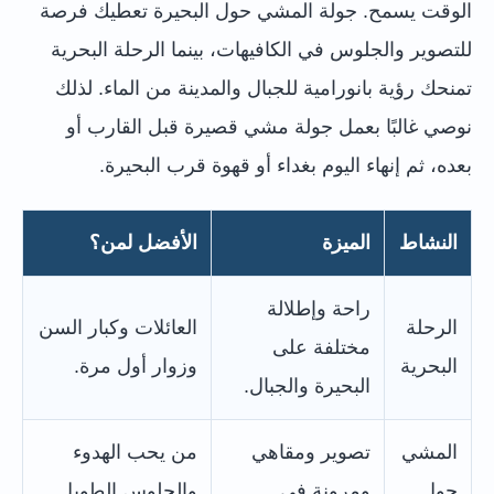
الوقت يسمح. جولة المشي حول البحيرة تعطيك فرصة
للتصوير والجلوس في الكافيهات، بينما الرحلة البحرية
تمنحك رؤية بانورامية للجبال والمدينة من الماء. لذلك
نوصي غالبًا بعمل جولة مشي قصيرة قبل القارب أو
بعده، ثم إنهاء اليوم بغداء أو قهوة قرب البحيرة.
النشاط
الميزة
الأفضل لمن؟
راحة وإطلالة
الرحلة
العائلات وكبار السن
مختلفة على
البحرية
وزوار أول مرة.
البحيرة والجبال.
المشي
تصوير ومقاهي
من يحب الهدوء
حول
ومرونة في
والجلوس الطويل