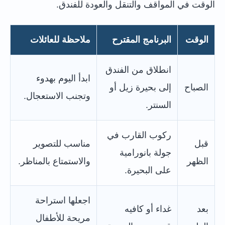
الوقت في المواقف والتنقل والعودة للفندق.
الوقت
البرنامج المقترح
ملاحظة للعائلات
انطلاق من الفندق
ابدأ اليوم بهدوء
الصباح
إلى بحيرة زيل أو
وتجنب الاستعجال.
السنتر.
ركوب القارب في
قبل
مناسب للتصوير
جولة بانورامية
الظهر
والاستمتاع بالمناظر.
على البحيرة.
اجعلها استراحة
بعد
غداء أو كافيه
مريحة للأطفال