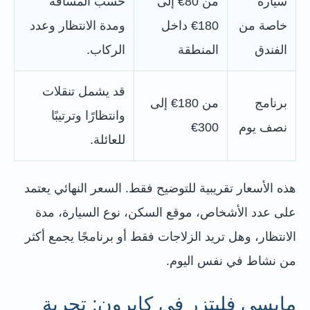
سيارة
من 80€ إلى
حسب المسافة
خاصة من
180€ داخل
ومدة الانتظار وعدد
الفندق
المنطقة
الركاب.
قد يشمل تنقلات
برنامج
من 180€ إلى
وانتظارًا وترتيبًا
نصف يوم
300€
للعائلة.
هذه الأسعار تقريبية للتوضيح فقط. السعر النهائي يعتمد
على عدد الأشخاص، موقع السكن، نوع السيارة، مدة
الانتظار، وهل تريد الزلاجات فقط أو برنامجًا يجمع أكثر
من نشاط في نفس اليوم.
مايسي فليتزر في كابرون: تجربة