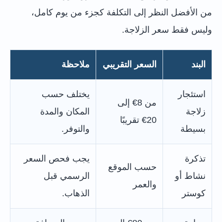
من الأفضل النظر إلى التكلفة كجزء من يوم كامل،
وليس فقط سعر الزلاجة.
البند
السعر التقريبي
ملاحظة
استئجار
يختلف حسب
من 8€ إلى
زلاجة
المكان والمدة
20€ تقريبًا
بسيطة
والتوفر.
تذكرة
يجب فحص السعر
حسب الموقع
نشاط أو
الرسمي قبل
والعمر
كوستر
الذهاب.