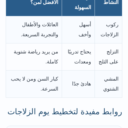
النشاط
الأفضل لمن؟
السهولة
ركوب
أسهل
العائلات والأطفال
الزلاجات
وأخف
والتجربة السريعة.
التزلج
يحتاج تدريبًا
من يريد رياضة شتوية
على الثلج
ومعدات
كاملة.
المشي
كبار السن ومن لا يحب
هادئ جدًا
الشتوي
السرعة.
روابط مفيدة لتخطيط يوم الزلاجات