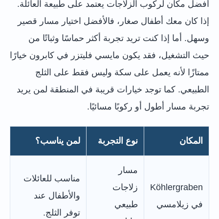
أفضل مكان لركوب الزلاجات يعتمد على طبيعة العائلة.
إذا كان معك أطفال صغار، فالأفضل اختيار مسار قصير
وسهل. أما إذا كنت تريد تجربة أكثر حماسًا وثباتًا من
حيث التشغيل، فقد يكون مايسي فليتزر في كابرون خيارًا
ممتازًا لأنه يعمل على سكة وليس فقط على الثلج
الطبيعي. كما توجد خيارات قريبة في المنطقة لمن يريد
تجربة مسار أطول أو ركوبًا مسائيًا.
المكان
نوع التجربة
لمن يناسب؟
مسار
مناسب للعائلات
Köhlergraben
زلاجات
والأطفال عند
في زيلامسي
طبيعي
توفر الثلج.