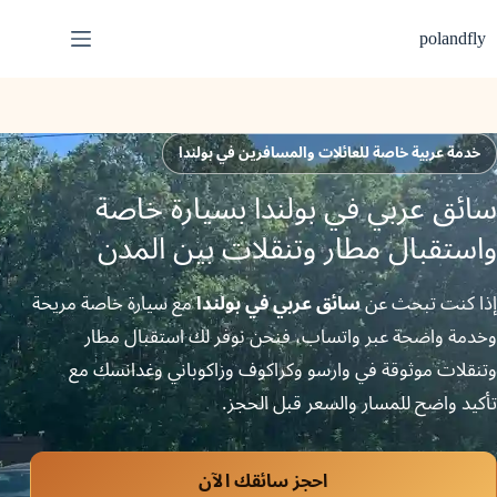
لتجاوز
لى
polandfly
لمحتوى
خدمة عربية خاصة للعائلات والمسافرين في بولندا
سائق عربي في بولندا بسيارة خاصة
واستقبال مطار وتنقلات بين المدن
إذا كنت تبحث عن
سائق عربي في بولندا
مع سيارة خاصة مريحة
وخدمة واضحة عبر واتساب، فنحن نوفر لك استقبال مطار
وتنقلات موثوقة في وارسو وكراكوف وزاكوباني وغدانسك مع
تأكيد واضح للمسار والسعر قبل الحجز.
احجز سائقك الآن