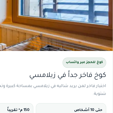
كوخ للحجز عبر واتساب
كوخ فاخر جداً في زيلامسي
اختيار فاخر لمن يريد شاليه في زيلامسي بمساحة كبيرة وتج
شتوية.
حتى 10 أشخاص
150 م² تقريباً