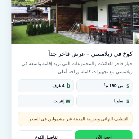
كوخ في زيلامسي – عرض فاخر جداً
خيار فاخر للعائلات والمجموعات التي تريد إقامة واسعة في
زيلامسي مع تجهيزات كاملة وراحة أعلى.
b
s
من 150 م²
4 غرف
e
q
d
u
w
s
ساونا
إنترنت
a
ifi
a
r
u
e_
n
التنظيف النهائي وضريبة المدينة غير مشمولين في السعر.
fo
a
o
t
احجز الآن
تفاصيل الكوخ