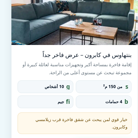
بنتهاوس في كابرون – عرض فاخر جداً
إقامة فاخرة بمساحة أكبر وتجهيزات مناسبة لعائلة كبيرة أو
مجموعة تبحث عن مستوى أعلى من الراحة.
g
s
من 150 م²
10 أشخاص
r
q
o
u
fi
b
4 حمامات
جيم
u
a
t
at
p
r
n
h
e_
e
t
خيار قوي لمن يبحث عن شقق فاخرة قرب زيلامسي
fo
ss
u
o
وكابرون.
_c
b
t
e