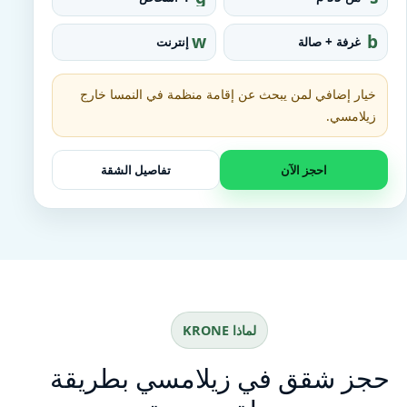
r
q
o
u
w
b
غرفة + صالة
إنترنت
u
a
ifi
e
p
r
d
e_
خيار إضافي لمن يبحث عن إقامة منظمة في النمسا خارج
fo
o
زيلامسي.
t
احجز الآن
تفاصيل الشقة
لماذا KRONE
حجز شقق في زيلامسي بطريقة