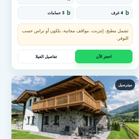
r
q
o
u
b
b
4 غرف
3 حمامات
u
a
at
e
p
r
h
d
e_
t
تشمل مطبخ، إنترنت، مواقف مجانية، بلكون أو تراس حسب
fo
u
o
التوفر.
b
t
احجز الآن
تفاصيل الفيلا
ميترسيل