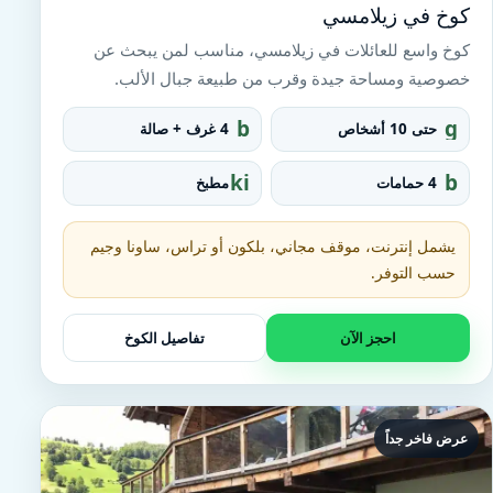
كوخ في زيلامسي
كوخ واسع للعائلات في زيلامسي، مناسب لمن يبحث عن
خصوصية ومساحة جيدة وقرب من طبيعة جبال الألب.
b
g
حتى 10 أشخاص
4 غرف + صالة
e
r
d
o
ki
b
4 حمامات
مطبخ
u
tc
at
p
h
h
e
t
يشمل إنترنت، موقف مجاني، بلكون أو تراس، ساونا وجيم
n
u
حسب التوفر.
b
احجز الآن
تفاصيل الكوخ
عرض فاخر جداً