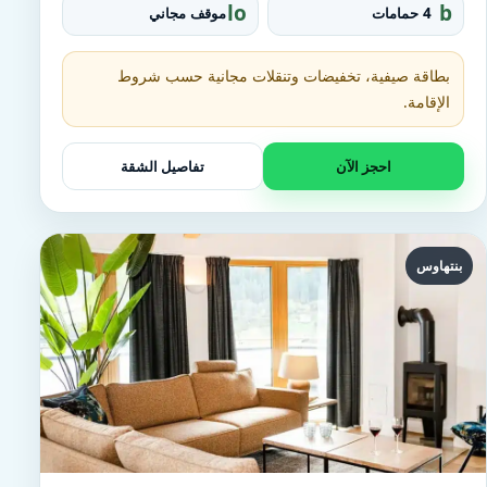
d
o
lo
b
4 حمامات
موقف مجاني
u
c
at
p
al
h
_
t
بطاقة صيفية، تخفيضات وتنقلات مجانية حسب شروط
p
u
الإقامة.
a
b
r
ki
احجز الآن
تفاصيل الشقة
n
g
بنتهاوس