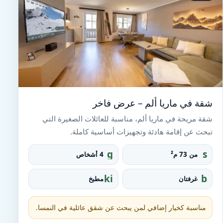
شقة في ماريا ألم – عرض فاخر
شقة مريحة في ماريا ألم، مناسبة للعائلات الصغيرة التي
تبحث عن إقامة هادئة وتجهيزات أساسية كاملة.
g
s
من 73 م²
4 أشخاص
r
q
o
u
ki
b
غرفتان
مطبخ
u
a
tc
e
p
r
h
d
e_
e
مناسبة كخيار إضافي لمن يبحث عن شقق عائلية في النمسا.
fo
n
o