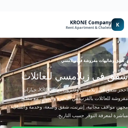
لتجاوز
لى
لمحتوى
KRONE Company
K
Rent Apartment & Chalets
شقق وشاليهات مفروشة في زيلامسي
شقق في زيلامسي للعائلات
احجز شقق في زيلامسي وكابرون مع KRONE، خيارات
مفروشة للعائلات بالقرب من البحيرة والجبال، مع مطبخ
مجهز، مواقف مجانية، إنترنت، شقق واسعة، وخدمة واتساب
مباشرة لمعرفة التوفر حسب التاريخ.