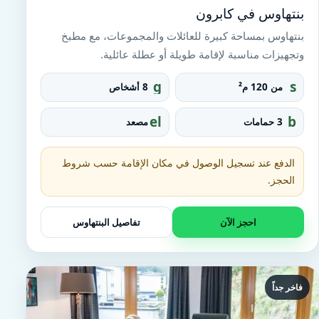
بنتهاوس في كابرون
بنتهاوس بمساحة كبيرة للعائلات والمجموعات، مع مطبخ
وتجهيزات مناسبة لإقامة طويلة أو عطلة عائلية.
g
s
من 120 م²
8 أشخاص
r
q
o
u
el
b
3 حمامات
مصعد
u
a
e
at
p
r
v
h
e_
at
t
الدفع عند تسجيل الوصول في مكان الإقامة حسب شروط
fo
o
u
o
الحجز.
r
b
t
احجز الآن
تفاصيل البنتهاوس
فاخر جداً