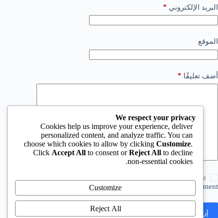
*
البريد الإلكتروني
الموقع
*
أضف تعليقًا
We respect your privacy
Cookies help us improve your experience, deliver
personalized content, and analyze traffic. You can
choose which cookies to allow by clicking
Customize
.
Click
Accept All
to consent or
Reject All
to decline
non-essential cookies.
Save my name, email and website in this browser for the
next time I comment.
Customize
Reject All
إرسال التعليق