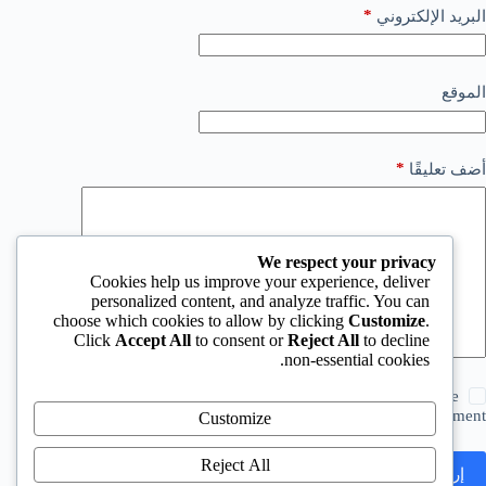
*
البريد الإلكتروني
الموقع
*
أضف تعليقًا
We respect your privacy
Cookies help us improve your experience, deliver
personalized content, and analyze traffic. You can
choose which cookies to allow by clicking
Customize
.
Click
Accept All
to consent or
Reject All
to decline
non-essential cookies.
Save my name, email and website in this browser for the
next time I comment.
Customize
Reject All
إرسال التعليق