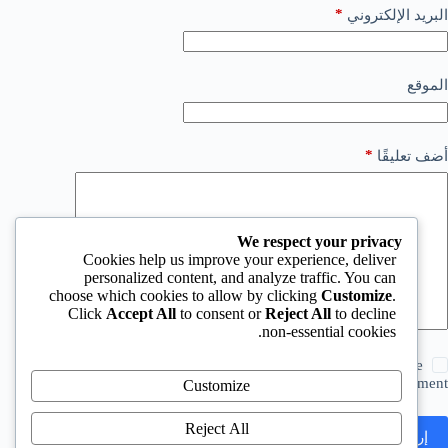
*
البريد الإلكتروني
الموقع
*
أضف تعليقًا
We respect your privacy
Cookies help us improve your experience, deliver
personalized content, and analyze traffic. You can
choose which cookies to allow by clicking
Customize
.
Click
Accept All
to consent or
Reject All
to decline
non-essential cookies.
Save my name, email and website in this browser for the
next time I comment.
Customize
Reject All
إرسال التعليق