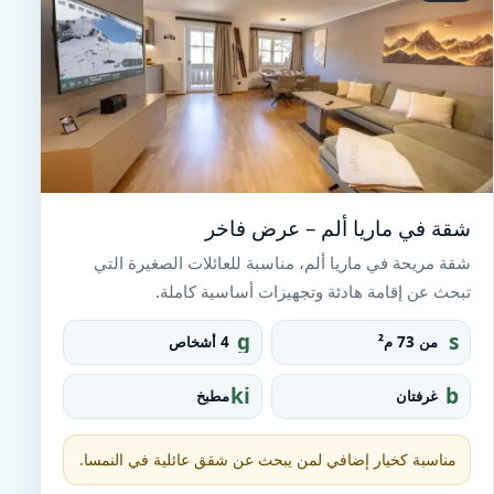
شقة في ماريا ألم – عرض فاخر
شقة مريحة في ماريا ألم، مناسبة للعائلات الصغيرة التي
تبحث عن إقامة هادئة وتجهيزات أساسية كاملة.
g
s
من 73 م²
4 أشخاص
r
q
o
u
ki
b
غرفتان
مطبخ
u
a
tc
e
p
r
h
d
e_
e
مناسبة كخيار إضافي لمن يبحث عن شقق عائلية في النمسا.
fo
n
o