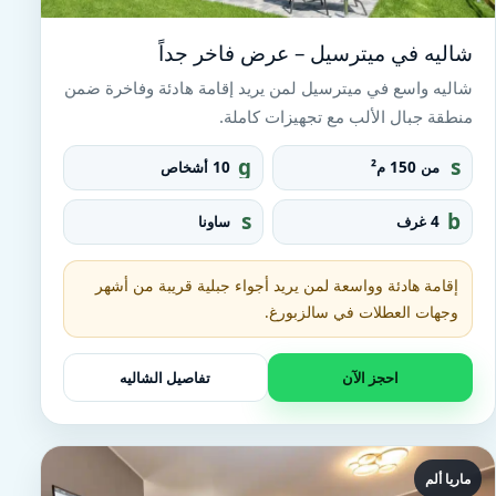
شاليه في ميترسيل – عرض فاخر جداً
شاليه واسع في ميترسيل لمن يريد إقامة هادئة وفاخرة ضمن
منطقة جبال الألب مع تجهيزات كاملة.
g
s
من 150 م²
10 أشخاص
r
q
o
u
s
b
4 غرف
ساونا
u
a
a
e
p
r
u
d
e_
n
إقامة هادئة وواسعة لمن يريد أجواء جبلية قريبة من أشهر
fo
a
o
وجهات العطلات في سالزبورغ.
t
احجز الآن
تفاصيل الشاليه
ماريا ألم