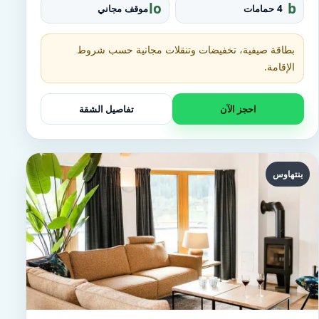
d
o
lo
b
4 حمامات
موقف مجاني
u
c
at
p
al
h
_
t
بطاقة صيفية، تخفيضات وتنقلات مجانية حسب شروط
p
u
الإقامة.
a
b
r
ki
احجز الآن
تفاصيل الشقة
n
g
بنتهاوس