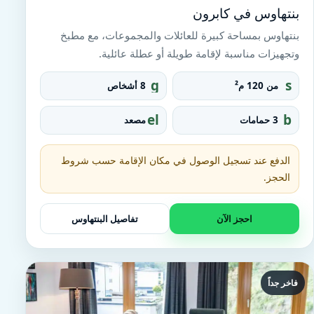
بنتهاوس في كابرون
بنتهاوس بمساحة كبيرة للعائلات والمجموعات، مع مطبخ
وتجهيزات مناسبة لإقامة طويلة أو عطلة عائلية.
g
s
من 120 م²
8 أشخاص
r
q
o
u
el
b
3 حمامات
مصعد
u
a
e
at
p
r
v
h
e_
at
t
الدفع عند تسجيل الوصول في مكان الإقامة حسب شروط
fo
o
u
o
الحجز.
r
b
t
احجز الآن
تفاصيل البنتهاوس
فاخر جداً