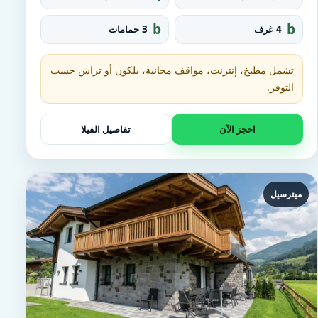
r
q
o
u
b
b
4 غرف
3 حمامات
u
a
at
e
p
r
h
d
e_
t
تشمل مطبخ، إنترنت، مواقف مجانية، بلكون أو تراس حسب
fo
u
o
التوفر.
b
t
احجز الآن
تفاصيل الفيلا
ميترسيل