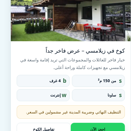
كوخ في زيلامسي – عرض فاخر جداً
خيار فاخر للعائلات والمجموعات التي تريد إقامة واسعة في
زيلامسي مع تجهيزات كاملة وراحة أعلى.
b
s
من 150 م²
4 غرف
e
q
d
u
w
s
ساونا
إنترنت
a
ifi
a
r
u
e_
n
التنظيف النهائي وضريبة المدينة غير مشمولين في السعر.
fo
a
o
t
احجز الآن
تفاصيل الكوخ