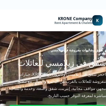
لتجاوز
لى
لمحتوى
KRONE Company
K
Rent Apartment & Chalets
شقق وشاليهات مفروشة في زيلامسي
شقق في زيلامسي للعائلات
احجز شقق في زيلامسي وكابرون مع KRONE، خيارات
مفروشة للعائلات بالقرب من البحيرة والجبال، مع مطبخ
مجهز، مواقف مجانية، إنترنت، شقق واسعة، وخدمة واتساب
مباشرة لمعرفة التوفر حسب التاريخ.