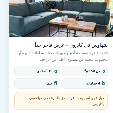
بنتهاوس في كابرون – عرض فاخر جداً
إقامة فاخرة بمساحة أكبر وتجهيزات مناسبة لعائلة كبيرة أو
مجموعة تبحث عن مستوى أعلى من الراحة.
g
s
من 150 م²
10 أشخاص
r
q
o
u
fi
b
4 حمامات
جيم
u
a
t
at
p
r
n
h
e_
e
t
خيار قوي لمن يبحث عن شقق فاخرة قرب زيلامسي
fo
ss
u
o
وكابرون.
_c
b
t
e