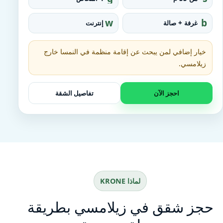
r
q
o
u
w
b
غرفة + صالة
إنترنت
u
a
ifi
e
p
r
d
e_
خيار إضافي لمن يبحث عن إقامة منظمة في النمسا خارج
fo
o
زيلامسي.
t
احجز الآن
تفاصيل الشقة
لماذا KRONE
حجز شقق في زيلامسي بطريقة