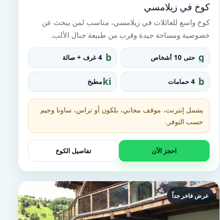
كوخ في زيلامسي
كوخ واسع للعائلات في زيلامسي، مناسب لمن يبحث عن
خصوصية ومساحة جيدة وقرب من طبيعة جبال الألب.
b
g
حتى 10 أشخاص
4 غرف + صالة
e
r
d
o
ki
b
4 حمامات
مطبخ
u
tc
at
p
h
h
e
t
يشمل إنترنت، موقف مجاني، بلكون أو تراس، ساونا وجيم
n
u
حسب التوفر.
b
احجز الآن
تفاصيل الكوخ
عرض فاخر جداً